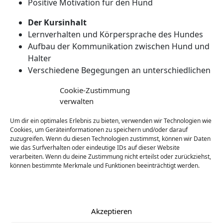
Positive Motivation für den Hund
Der Kursinhalt
Lernverhalten und Körpersprache des Hundes
Aufbau der Kommunikation zwischen Hund und
Halter
Verschiedene Begegungen an unterschiedlichen
Orten
Cookie-Zustimmung
verwalten
1 Theorieeinheit (ca. 1,5 – 2 Std.) und 6 praktische
Einheiten (je 1. Stdt.)
Um dir ein optimales Erlebnis zu bieten, verwenden wir Technologien wie
Die Teilnehmerzahl ist begrenzt.
Cookies, um Geräteinformationen zu speichern und/oder darauf
zuzugreifen. Wenn du diesen Technologien zustimmst, können wir Daten
Kosten: 190 €
wie das Surfverhalten oder eindeutige IDs auf dieser Website
verarbeiten. Wenn du deine Zustimmung nicht erteilst oder zurückziehst,
können bestimmte Merkmale und Funktionen beeinträchtigt werden.
Dienste verwalten
Akzeptieren