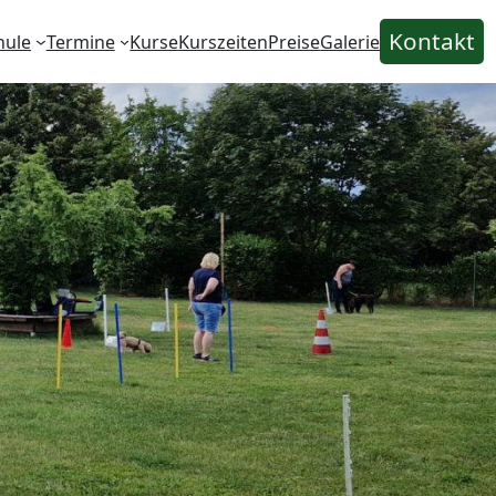
Kontakt
hule
Termine
Kurse
Kurszeiten
Preise
Galerie