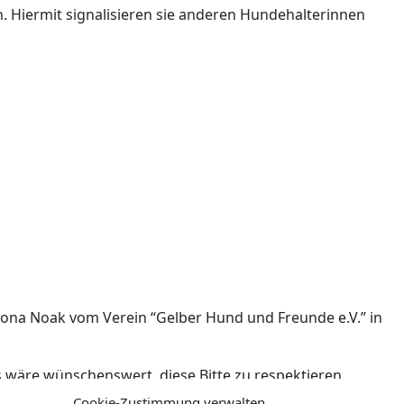
. Hiermit signalisieren sie anderen Hundehalterinnen
ona Noak vom Verein “Gelber Hund und Freunde e.V.” in
wäre wünschenswert, diese Bitte zu respektieren.
ion weiterzusagen.
Cookie-Zustimmung verwalten