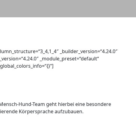
olumn_structure=“3_4,1_4″ _builder_version=“4.24.0″
_version=“4.24.0″ _module_preset=“default“
lobal_colors_info=“{}“]
as Mensch-Hund-Team geht hierbei eine besondere
vierende Körpersprache aufzubauen.