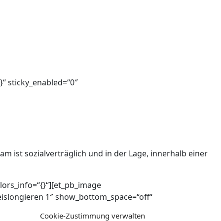
}“ sticky_enabled=“0″
ist sozialverträglich und in der Lage, innerhalb einer
lors_info=“{}“][et_pb_image
eislongieren 1″ show_bottom_space=“off“
“-6px|23px||23px|false|true“
Cookie-Zustimmung verwalten
dule_alignment_last_edited=“on|desktop“