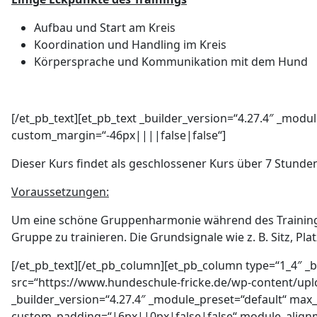
Aufbau und Start am Kreis
Koordination und Handling im Kreis
Körpersprache und Kommunikation mit dem Hund
[/et_pb_text][et_pb_text _builder_version=“4.27.4″ _modu
custom_margin=“-46px||||false|false“]
Dieser Kurs findet als geschlossener Kurs über 7 Stunden
Voraussetzungen:
Um eine schöne Gruppenharmonie während des Trainings zu
Gruppe zu trainieren. Die Grundsignale wie z. B. Sitz, Pla
[/et_pb_text][/et_pb_column][et_pb_column type=“1_4″ _b
src=“https://www.hundeschule-fricke.de/wp-content/uplo
_builder_version=“4.27.4″ _module_preset=“default“ m
custom_padding=“|6px||0px|false|false“ module_alignm