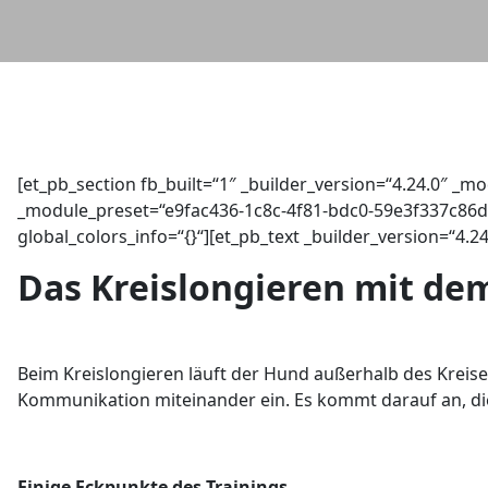
[et_pb_section fb_built=“1″ _builder_version=“4.24.0″ _m
_module_preset=“e9fac436-1c8c-4f81-bdc0-59e3f337c86d“ 
global_colors_info=“{}“][et_pb_text _builder_version=“4.
Das Kreislongieren mit d
Beim Kreislongieren läuft der Hund außerhalb des Kreis
Kommunikation miteinander ein. Es kommt darauf an, di
Einige Eckpunkte des Trainings