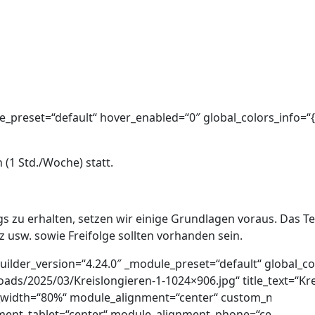
le_preset=“default“ hover_enabled=“0″ global_colors_info=“{
 (1 Std./Woche) statt.
 erhalten, setzen wir einige Grundlagen voraus. Das Team 
tz usw. sowie Freifolge sollten vorhanden sein.
uilder_version=“4.24.0″ _module_preset=“default“ global_co
ads/2025/03/Kreislongieren-1-1024×906.jpg“ title_text=“Kr
ax_width=“80%“ module_alignment=“center“ custom_margin=
ent_tablet=“center“ module_alignment_phone=“center“ mo