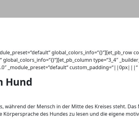
odule_preset=“default“ global_colors_info=“{}“][et_pb_row c
global_colors_info=“{}“][et_pb_column type=“3_4″ _builder
24.0″ _module_preset=“default“ custom_padding=“||0px|||“ g
em Hund
es, während der Mensch in der Mitte des Kreises steht. D
e Körpersprache des Hundes zu lesen und die eigene moti