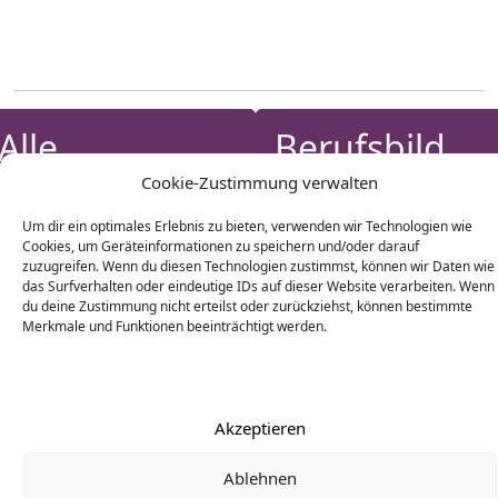
Alle
Berufsbild
Cookie-Zustimmung verwalten
Fortbildungen
Hundetraine
Um dir ein optimales Erlebnis zu bieten, verwenden wir Technologien wie
Cookies, um Geräteinformationen zu speichern und/oder darauf
zuzugreifen. Wenn du diesen Technologien zustimmst, können wir Daten wie
das Surfverhalten oder eindeutige IDs auf dieser Website verarbeiten. Wenn
du deine Zustimmung nicht erteilst oder zurückziehst, können bestimmte
Merkmale und Funktionen beeinträchtigt werden.
© Hundeschule
Dienste verwalten
AGB
Impressum
Datenschutz
Fricke 2026
Cookie-Richtlinie (EU)
Akzeptieren
Ablehnen